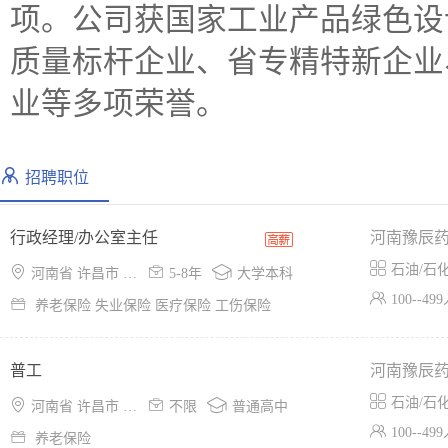
项。公司获国家工业产品绿色设
质量标杆企业、省专精特新企业
招聘职位
行政经理/办公室主任
河南豫辰

石油/石



河南省 许昌市 许昌县
5-8年
大学本科

100--49

养老保险 失业保险 医疗保险 工伤保险
普工
河南豫辰

石油/石



河南省 许昌市 许昌县
不限
普通高中

100--49

养老保险