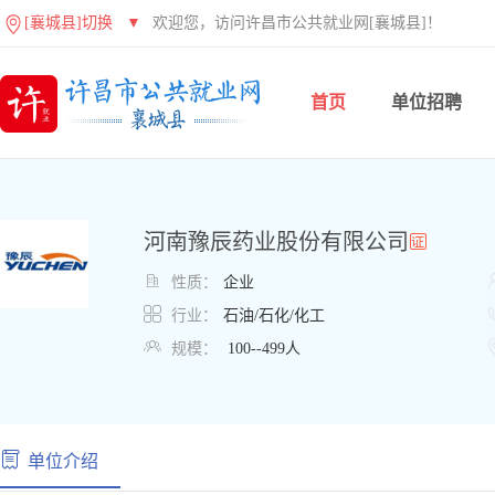
[襄城县]切换
▼
欢迎您，访问许昌市公共就业网[襄城县]！
首页
单位招聘
河南豫辰药业股份有限公司

性质：
企业

行业：
石油/石化/化工

规模：
100--499人
单位介绍