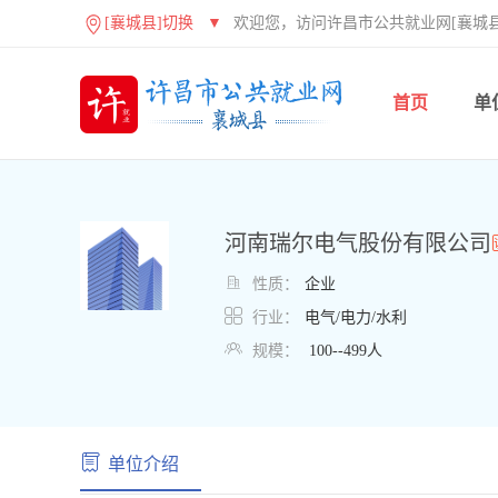
[襄城县]切换
▼
欢迎您，访问许昌市公共就业网[襄城县
首页
单
河南瑞尔电气股份有限公司

性质：
企业

行业：
电气/电力/水利

规模：
100--499人
单位介绍