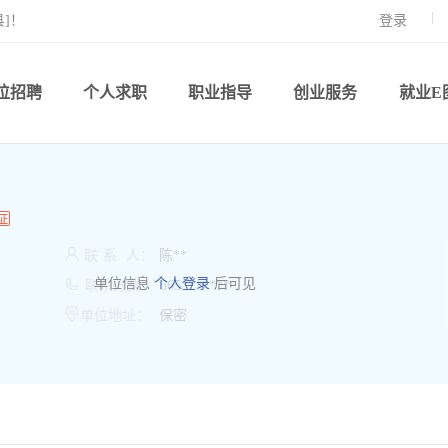
]！
登录
位招聘
个人求职
职业指导
创业服务
就业E

联
系
人：
陈**

单位信息
个人登录
后可见
联系方式：
565*******

单位地址：
保密