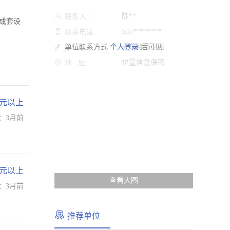
陈**
联系人：
台成套设
565********
联系电话:
单位联系方式
个人登录
乘车路线保密
后可见
路 线:
位置信息保密
地 址:
万元以上
：3月前
万元以上
查看大图
：3月前
推荐单位