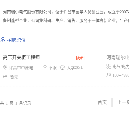
河南瑞尔电气股份有限公司，位于许昌市留学人员创业园，成立于2007
备制造型企业，公司集科研、生产、销售、服务于一体高新企业，年产
招聘职位
高压开关柜工程师
河南瑞尔

电气/电



许昌市中原电气谷创业孵化园
不限
大学本科

100--49

暂无
首页
上一
共
1
页
1
条记录