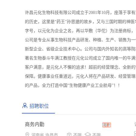
许昌元化生物科技有限公司成立于2001年10月，座落于
的历史，这里是“药王”孙思邈的故乡，又与三国时期的神医
字号，以元化为企业之名，再以华敷（华佗）为注册商标，
公司是专业从事生物科技产品研发、种植、生产、销售为一
新型企业、省级企业技术中心。公司与国内外知名的高等院
著名生物泰斗牛满江教授在元化公司成立了国内唯一的牛满
客户满意，是元化人不懈的追求！超前的经营理念、全新的
保障。健康事业任重道远，元化人将在产品研发、经营管理
的产品，全力打造中国“生物健康产业工业航母”！！
招聘职位
商务内勤



河南省 许昌市 魏都区
不限
不限