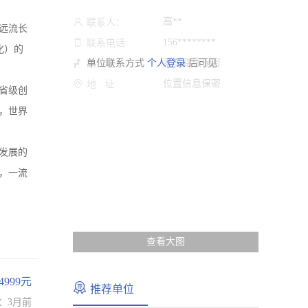
高**
联系人：
远流长
156********
联系电话:
化）的
单位联系方式
个人登录
乘车路线保密
后可见
路 线:
位置信息保密
地 址:
省级创
，世界
发展的
，一流
查看大图
-4999元
推荐单位
：3月前