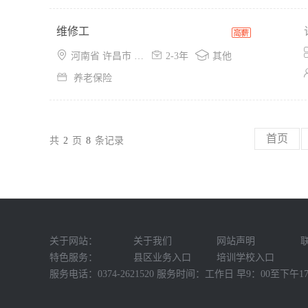
维修工



河南省 许昌市 魏都区
2-3年
其他

养老保险
首页
共
2
页
8
条记录
关于网站：
关于我们
网站声明
特色服务：
县区业务入口
培训学校入口
服务电话：0374-2621520 服务时间：工作日 早9：00至下午17