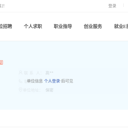
]！
登录
位招聘
个人求职
职业指导
创业服务
就业E

联
系
人：
高**

单位信息
个人登录
后可见
联系方式：
156*******

单位地址：
保密