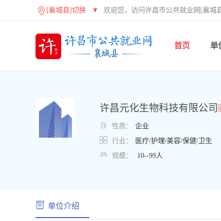
[襄城县]切换
▼
欢迎您，访问许昌市公共就业网[襄城县
首页
单
许昌元化生物科技有限公司

性质：
企业

行业：
医疗/护理/美容/保健/卫生

规模：
10--99人
单位介绍