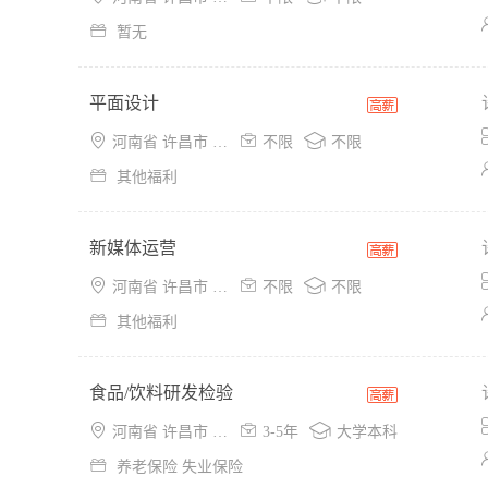

暂无
平面设计



河南省 许昌市 魏都区
不限
不限

其他福利
新媒体运营



河南省 许昌市 魏都区
不限
不限

其他福利
食品/饮料研发检验



河南省 许昌市 魏都区
3-5年
大学本科

养老保险 失业保险