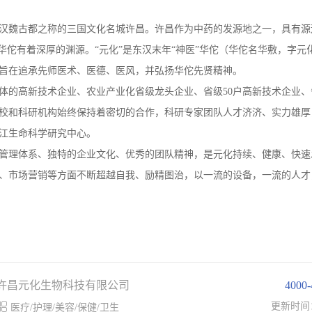
享有汉魏古都之称的三国文化名城许昌。许昌作为中药的发源地之一，具有源
华佗有着深厚的渊源。“元化”是东汉末年“神医”华佗（华佗名华敷，字元
旨在追承先师医术、医德、医风，并弘扬华佗先贤精神。
体的高新技术企业、农业产业化省级龙头企业、省级50户高新技术企业、
校和科研机构始终保持着密切的合作，科研专家团队人才济济、实力雄厚
江生命科学研究中心。
管理体系、独特的企业文化、优秀的团队精神，是元化持续、健康、快速
、市场营销等方面不断超越自我、励精图治，以一流的设备，一流的人才
许昌元化生物科技有限公司
4000

更新时间
医疗/护理/美容/保健/卫生