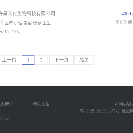
许昌元化生物科技有限公司
4000

更新时间
医疗/护理/美容/保健/卫生

10--99人
上一页
1
2
下一页
尾页
联系我们
帮助文档
本网内容
豫ICP备15033933号-2
豫公网安
：00