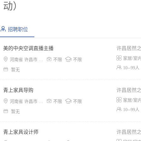
动）
招聘职位
美的中央空调直播主播
许昌居然

家居/室



河南省 许昌市 魏都区
不限
不限

10--99人

暂无
青上家具导购
许昌居然

家居/室



河南省 许昌市 魏都区
不限
不限

10--99人

暂无
青上家具设计师
许昌居然