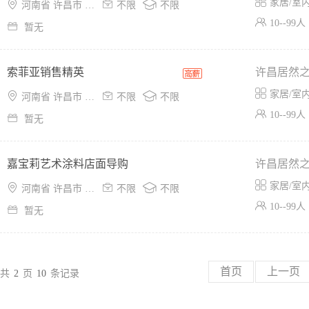

家居/室



河南省 许昌市 魏都区
不限
不限

10--99人

暂无
索菲亚销售精英
许昌居然

家居/室



河南省 许昌市 魏都区
不限
不限

10--99人

暂无
嘉宝莉艺术涂料店面导购
许昌居然

家居/室



河南省 许昌市 魏都区
不限
不限

10--99人

暂无
首页
上一页
共
2
页
10
条记录