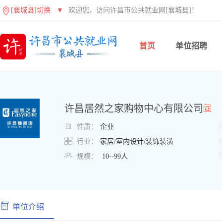
[襄城县]切换
▼
欢迎您，访问许昌市公共就业网[襄城县]！
首页
单位招聘
许昌居然之家购物中心有限公司

性质：
企业

行业：
家居/室内设计/装饰装潢

规模：
10--99人
单位介绍