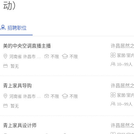
动）
招聘职位
美的中央空调直播主播
许昌居然

家居/室



河南省 许昌市 魏都区
不限
不限

10--99人

暂无
青上家具导购
许昌居然

家居/室



河南省 许昌市 魏都区
不限
不限

10--99人

暂无
青上家具设计师
许昌居然