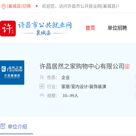
[襄城县]切换
▼
欢迎您，访问许昌市公共就业网[襄城县]！
首页
单位招聘
许昌居然之家购物中心有限公司

性质：
企业

行业：
家居/室内设计/装饰装潢

规模：
10--99人
单位介绍