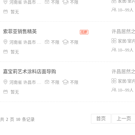

家居/室



河南省 许昌市 魏都区
不限
不限

10--99人

暂无
索菲亚销售精英
许昌居然

家居/室



河南省 许昌市 魏都区
不限
不限

10--99人

暂无
嘉宝莉艺术涂料店面导购
许昌居然

家居/室



河南省 许昌市 魏都区
不限
不限

10--99人

暂无
首页
上一页
共
2
页
10
条记录