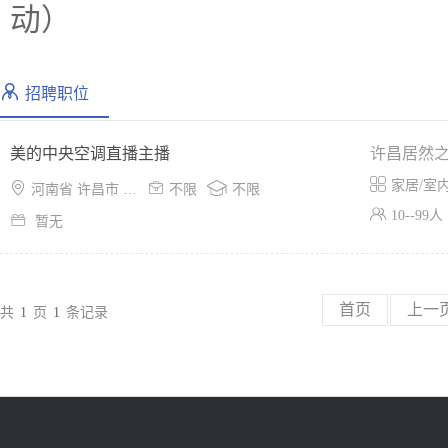
动）
招聘职位
美的中央空调直播主播
许昌居然

家居/室



河南省 许昌市 魏都区
不限
不限

10--99人

暂无
首页
上一
共
1
页
1
条记录