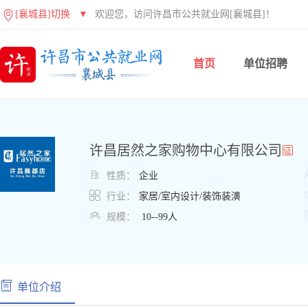
[襄城县]切换
▼
欢迎您，访问许昌市公共就业网[襄城县]！
首页
单位招聘
许昌居然之家购物中心有限公司

性质：
企业

行业：
家居/室内设计/装饰装潢

规模：
10--99人
单位介绍