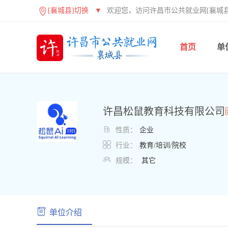
[襄城县]切换
▼
欢迎您，访问许昌市公共就业网[襄城县
首页
单
许昌松鼠教育科技有限公司

性质：
企业

行业：
教育/培训/院校

规模：
其它
单位介绍