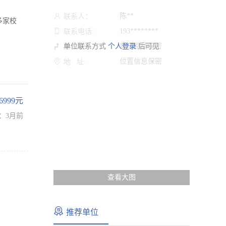
陈**
联系人：
多家校
193********
联系电话:
单位联系方式
个人登录
乘车路线保密
后可见
路 线:
位置信息保密
地 址:
-6999元
：3月前
查看大图
推荐单位