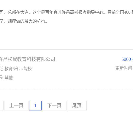
司，总部在大连，这个是百年育才许昌高考报考指导中心。目前全国400
最早，规模做的最大的机构。
许昌松鼠教育科技有限公司
5000

更新时间
教育/培训/院校

其他
上一页
1
下一页
尾页