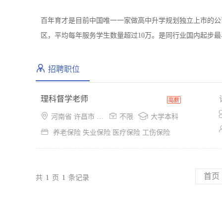
百年育才是目前中国唯一一家做高中升学规划独立上市的公
区，平均每年服务学生数量超过10万。是同行业国内起步
招聘职位
理科督学老师



河南省 许昌市 魏都区
不限
大学本科

养老保险 失业保险 医疗保险 工伤保险
首页
共
1
页
1
条记录