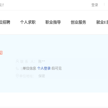
]！
登录
位招聘
个人求职
职业指导
创业服务
就业E

联
系
人：
陈**

单位信息
个人登录
后可见
联系方式：
193*******

单位地址：
保密