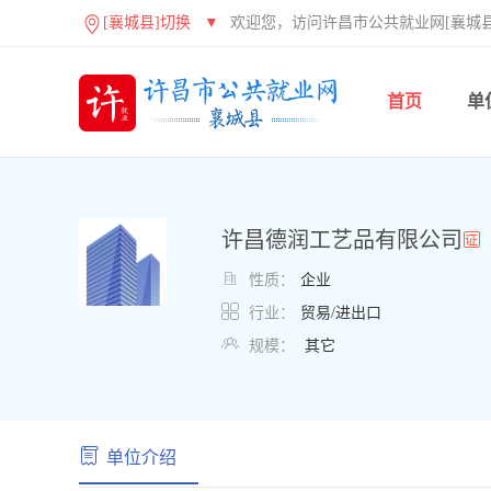
[襄城县]切换
▼
欢迎您，访问许昌市公共就业网[襄城县
首页
单
许昌德润工艺品有限公司

性质：
企业

行业：
贸易/进出口

规模：
其它
单位介绍