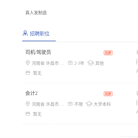
真人发制造
招聘职位
司机/驾驶员



河南省 许昌市 魏都区
2-3年
其他

暂无
会计2



河南省 许昌市 魏都区
不限
大学本科

暂无