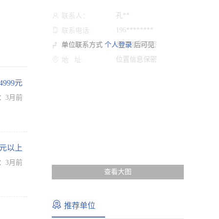
孔**
联系人：
196********
联系电话:
单位联系方式
个人登录
乘车路线保密
后可见
路 线:
位置信息保密
地 址:
-4999元
：3月前
万元以上
：3月前
查看大图
推荐单位