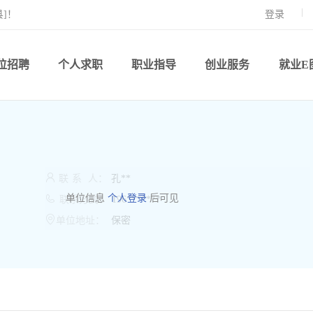
]！
登录
位招聘
个人求职
职业指导
创业服务
就业E

联
系
人：
孔**

单位信息
个人登录
后可见
联系方式：
196*******

单位地址：
保密