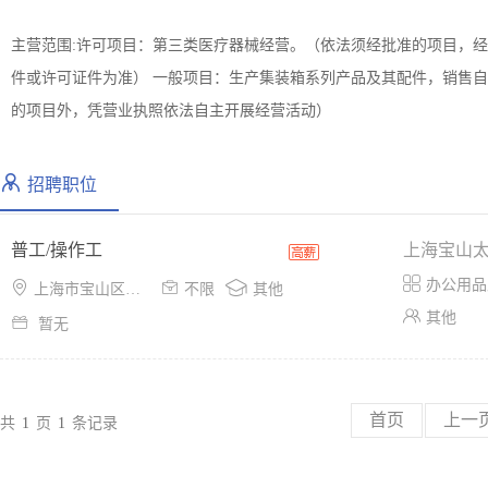
主营范围:许可项目：第三类医疗器械经营。（依法须经批准的项目，
件或许可证件为准） 一般项目：生产集装箱系列产品及其配件，销售
的项目外，凭营业执照依法自主开展经营活动）
招聘职位
普工/操作工
上海宝山

办公用品



上海市宝山区宝杨路2020号
不限
其他

其他

暂无
首页
上一
共
1
页
1
条记录