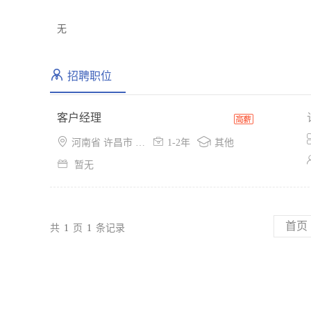
无
招聘职位
客户经理



河南省 许昌市 魏都区
1-2年
其他

暂无
首页
共
1
页
1
条记录