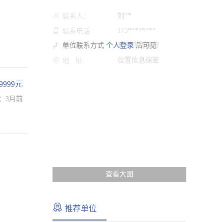
刘**
联系人：
173********
联系电话:
单位联系方式
个人登录
乘车路线保密
后可见
路 线:
位置信息保密
地 址:
-9999元
：3月前
查看大图
推荐单位