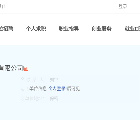
]！
登录
位招聘
个人求职
职业指导
创业服务
就业E
有限公司

联
系
人：
刘**

单位信息
个人登录
后可见
联系方式：
173*******

单位地址：
保密