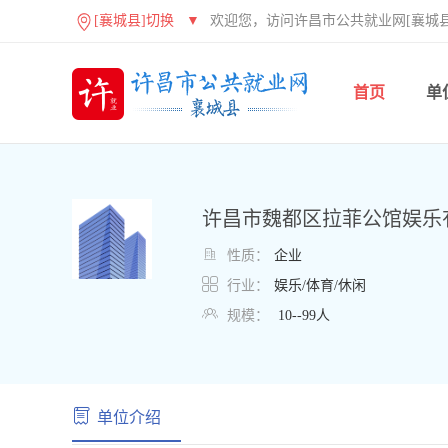
[襄城县]切换
▼
欢迎您，访问许昌市公共就业网[襄城县
首页
单
许昌市魏都区拉菲公馆娱乐

性质：
企业

行业：
娱乐/体育/休闲

规模：
10--99人
单位介绍