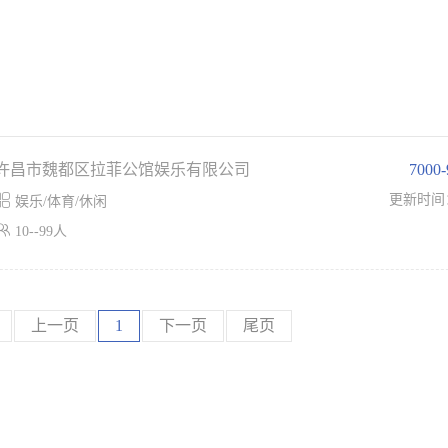
许昌市魏都区拉菲公馆娱乐有限公司
7000

更新时间
娱乐/体育/休闲

10--99人
上一页
1
下一页
尾页