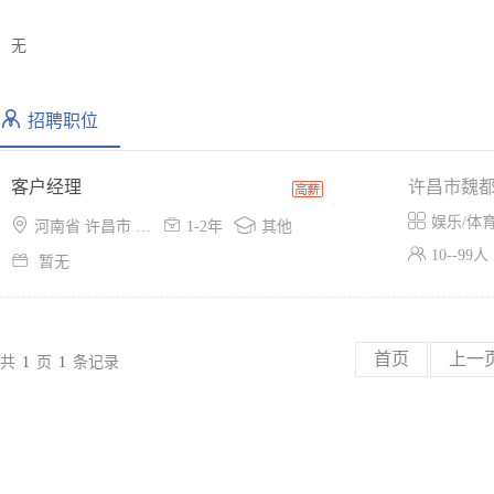
无
招聘职位
客户经理
许昌市魏

娱乐/体



河南省 许昌市 魏都区
1-2年
其他

10--99人

暂无
首页
上一
共
1
页
1
条记录