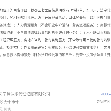
册地位于河南省许昌市魏都区七里店街道明珠港7号楼2单元2102户，法定
项目，经相关部门批准后方可开展经营活动，具体经营项目以相关部门批
务派遣）；人力资源服务（不含职业中介活动、劳务派遣服务）；商标代
法律咨询（不含依法须律师事务所执业许可的业务）；个人互联网直播服
工程管理服务；房地产咨询；教育咨询服务（不含涉许可审批的教育培训
让、技术推广；办公用品销售；租赁服务（不含许可类租赁服务）；文具
；信息技术咨询服务（除依法须经批准的项目外，凭营业执照依法自主开
河南慧做账代理记账有限公司
4000

更新时间
会计/审计

其他