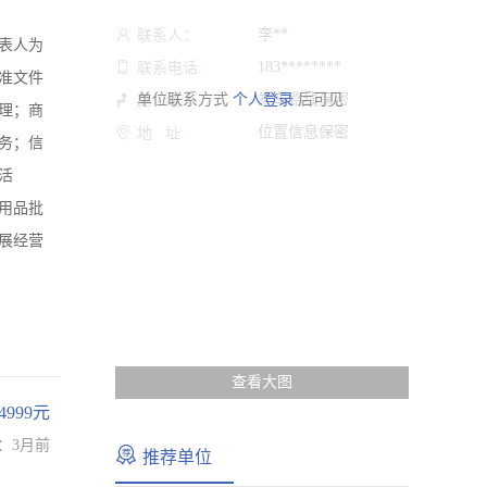
李**
联系人：
代表人为
183********
联系电话:
准文件
单位联系方式
个人登录
乘车路线保密
后可见
路 线:
理；商
位置信息保密
地 址:
务；信
活
用品批
展经营
查看大图
-4999元
：3月前
推荐单位