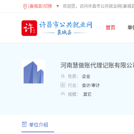
[襄城县]切换
▼
欢迎您，访问许昌市公共就业网[襄城县
首页
单
河南慧做账代理记账有限公

性质：
企业

行业：
会计/审计

规模：
其它
单位介绍