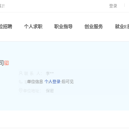
]！
登录
位招聘
个人求职
职业指导
创业服务
就业E
司

联
系
人：
李**

单位信息
个人登录
后可见
联系方式：
183*******

单位地址：
保密