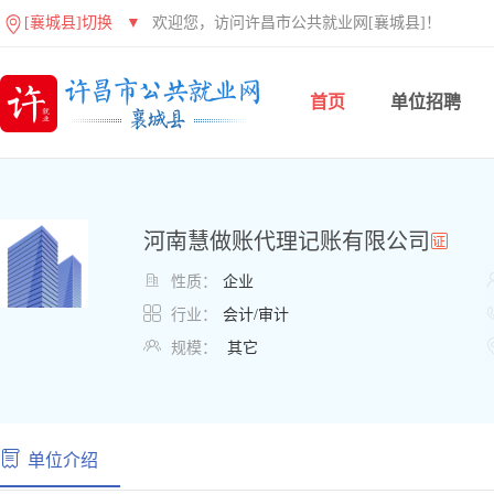
[襄城县]切换
▼
欢迎您，访问许昌市公共就业网[襄城县]！
首页
单位招聘
河南慧做账代理记账有限公司

性质：
企业

行业：
会计/审计

规模：
其它
单位介绍