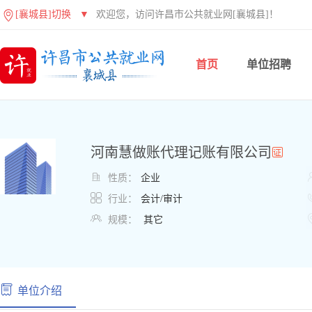
[襄城县]切换
▼
欢迎您，访问许昌市公共就业网[襄城县]！
首页
单位招聘
河南慧做账代理记账有限公司

性质：
企业

行业：
会计/审计

规模：
其它
单位介绍