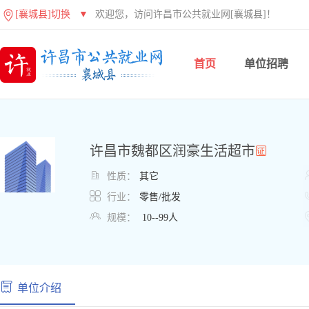
[襄城县]切换
▼
欢迎您，访问许昌市公共就业网[襄城县]！
首页
单位招聘
许昌市魏都区润豪生活超市

性质：
其它

行业：
零售/批发

规模：
10--99人
单位介绍