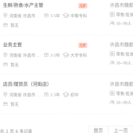
生鲜/熟食/水产主管
许昌市魏

零售/批



河南省 许昌市 魏都区
3-5年
中等专科

10--99人

暂无
业务主管
许昌市魏

零售/批



河南省 许昌市 魏都区
3-5年
大学专科

10--99人

暂无
店员/理货员（河街店）
许昌市魏

零售/批



河南省 许昌市 魏都区
2-3年
初中

10--99人

暂无
首页
上一页
共
2
页
6
条记录