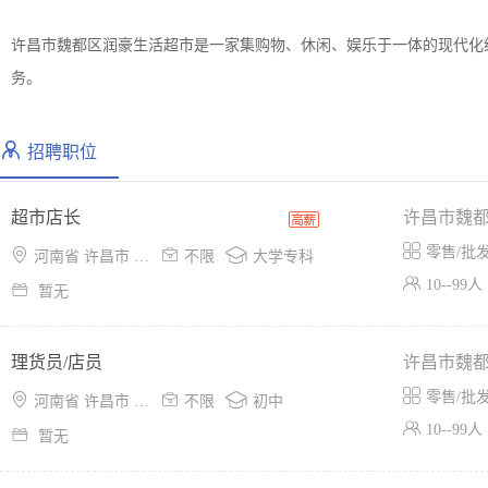
许昌市魏都区润豪生活超市是一家集购物、休闲、娱乐于一体的现代化
务。
招聘职位
超市店长
许昌市魏

零售/批



河南省 许昌市 魏都区
不限
大学专科

10--99人

暂无
理货员/店员
许昌市魏

零售/批



河南省 许昌市 魏都区
不限
初中

10--99人

暂无