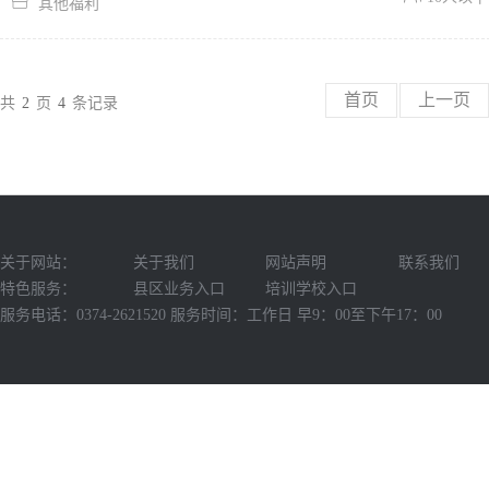

其他福利
首页
上一页
共
2
页
4
条记录
关于网站：
关于我们
网站声明
联系我们
特色服务：
县区业务入口
培训学校入口
服务电话：0374-2621520 服务时间：工作日 早9：00至下午17：00