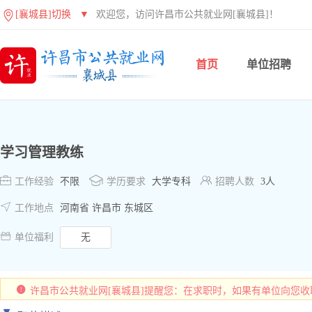
[襄城县]切换
▼
欢迎您，访问许昌市公共就业网[襄城县]！
首页
单位招聘
学习管理教练



工作经验
不限
学历要求
大学专科
招聘人数
3人

工作地点
河南省 许昌市 东城区

单位福利
无
许昌市公共就业网[襄城县]提醒您：在求职时，如果有单位向您