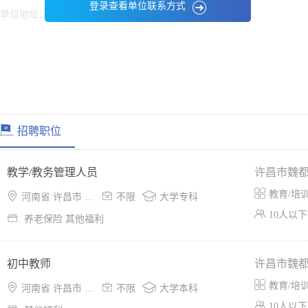
登录查看单位联系方式
单位地址：
信息保密
招聘职位
教学/教务管理人员
许昌市魏

教育/培



河南省 许昌市 东城区
不限
大学专科

10人以下

养老保险 其他福利
初中教师
许昌市魏

教育/培



河南省 许昌市 东城区
不限
大学本科

10人以下