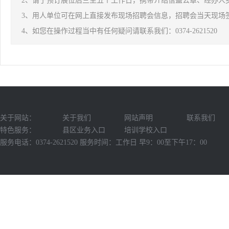
2、请于预订展位后三至五个工作日，携带介绍信盖公章、经办人
3、用人单位可在网上直接发布现场招聘会信息，招聘会当天现场
4、如您在操作过程当中有任何疑问请联系我们：0374-2621520
关于网站：
关于我们
网站声明
联系我们
特色服务：
县区业务入口
培训学校入口
服务电话：0374-2621520 服务时间：工作日 早9：00至下午17：00