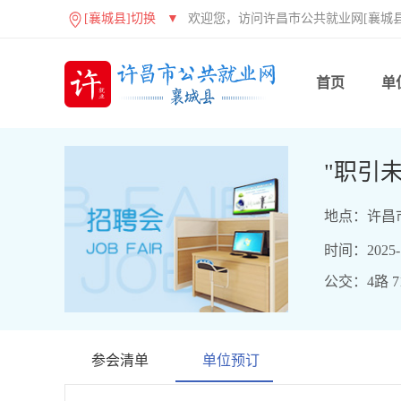
[襄城县]切换
▼
欢迎您，访问许昌市公共就业网[襄城县
首页
单
"职引
地点：许昌
时间：2025-12
公交：4路 71
参会清单
单位预订