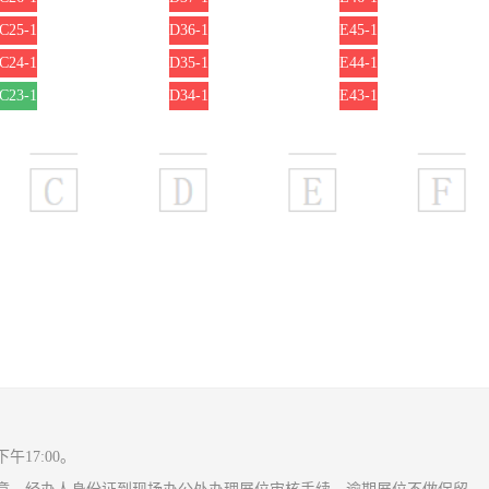
C25-1
D36-1
E45-1
C24-1
D35-1
E44-1
C23-1
D34-1
E43-1
17:00。