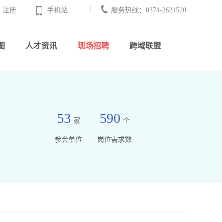
注册
手机站
服务热线：0374-2621520
图
人才资讯
现场招聘
跨域联盟
53
590
家
个
参会单位
岗位需求数