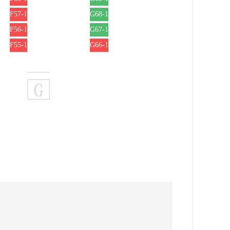
F57-1
G68-1
F56-1
G67-1
F55-1
G66-1