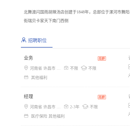
北舞渡闪国雨胡辣汤店创建于1848年，总部位于漯河市舞
街瑞贝卡家天下南门西侧
招聘职位
业务



河南省 许昌市 魏都区
不限
不限

其他福利
经理



河南省 许昌市 魏都区
2-3年
不限

医疗保险 其他福利