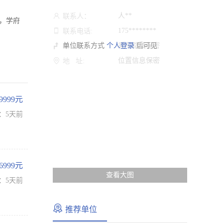
人**
联系人：
，学府
175********
联系电话:
单位联系方式
个人登录
乘车路线保密
后可见
路 线:
位置信息保密
地 址:
-9999元
：5天前
-6999元
查看大图
：5天前
推荐单位