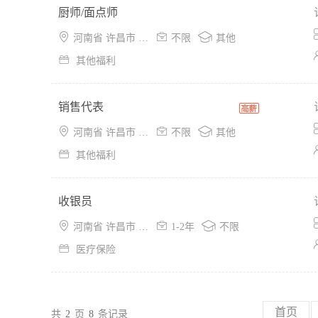
厨师/面点师



河南省 许昌市 东城区
不限
其他

其他福利
销售代表



河南省 许昌市 魏都区
不限
其他

其他福利
收银员



河南省 许昌市 魏都区
1-2年
不限

医疗保险
首页
共
2
页
8
条记录