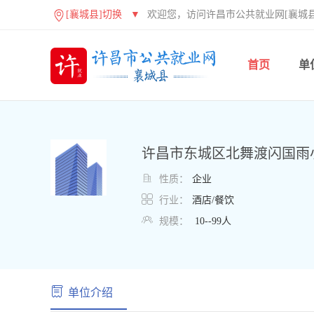
[襄城县]切换
▼
欢迎您，访问许昌市公共就业网[襄城县
首页
单
许昌市东城区北舞渡闪国雨

性质：
企业

行业：
酒店/餐饮

规模：
10--99人
单位介绍