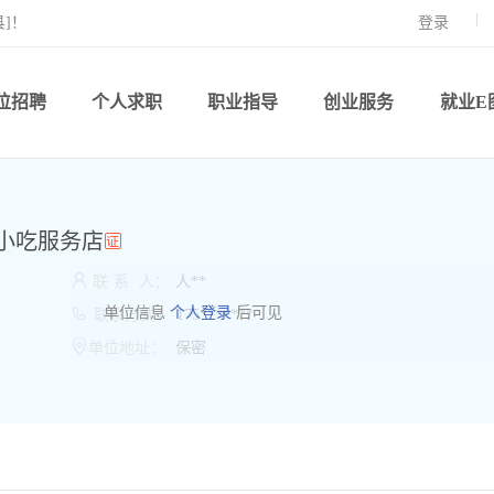
]！
登录
位招聘
个人求职
职业指导
创业服务
就业E
小吃服务店

联
系
人：
人**

单位信息
个人登录
后可见
联系方式：
175*******

单位地址：
保密