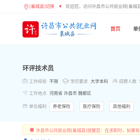
[襄城县]切换
▼
欢迎您，访问许昌市公共就业网[襄城县
首页
单
环评技术员



工作经验
不限
学历要求
大学本科
招聘人数

工作地点
河南省 许昌市 魏都区

单位福利
养老保险
医疗保险
其他福利
许昌市公共就业网[襄城县]提醒您：在求职时，如果