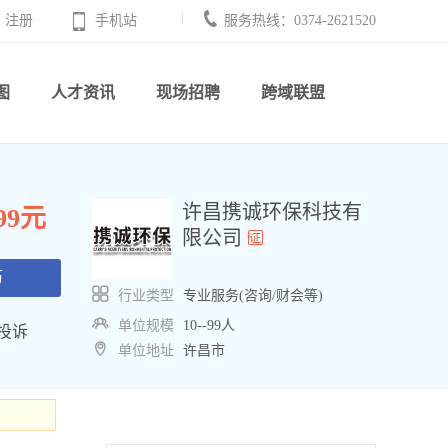
注册
手机站
服务热线：0374-2621520
图
人才资讯
现场招聘
跨域联盟
许昌携诚环保科技有
999元
限公司
历
行业类型
专业服务(咨询/财会等)
单位规模
10--99人
投诉
单位地址
许昌市