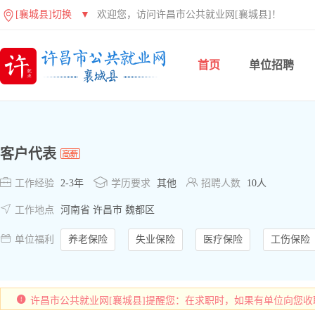
[襄城县]切换
▼
欢迎您，访问许昌市公共就业网[襄城县]！
首页
单位招聘
客户代表



工作经验
2-3年
学历要求
其他
招聘人数
10人

工作地点
河南省 许昌市 魏都区

单位福利
养老保险
失业保险
医疗保险
工伤保险
许昌市公共就业网[襄城县]提醒您：在求职时，如果有单位向您