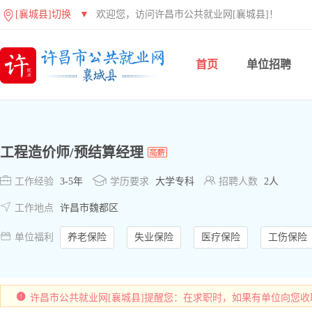
[襄城县]切换
▼
欢迎您，访问许昌市公共就业网[襄城县]！
首页
单位招聘
工程造价师/预结算经理



工作经验
3-5年
学历要求
大学专科
招聘人数
2人

工作地点
许昌市魏都区

单位福利
养老保险
失业保险
医疗保险
工伤保险
许昌市公共就业网[襄城县]提醒您：在求职时，如果有单位向您