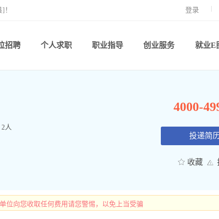
]！
登录
位招聘
个人求职
职业指导
创业服务
就业E
4000-4
2人
投递简
收藏
有单位向您收取任何费用请您警惕，以免上当受骗