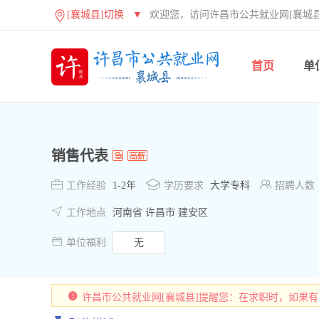
[襄城县]切换
▼
欢迎您，访问许昌市公共就业网[襄城县
首页
单
销售代表



工作经验
1-2年
学历要求
大学专科
招聘人数

工作地点
河南省 许昌市 建安区

单位福利
无
许昌市公共就业网[襄城县]提醒您：在求职时，如果