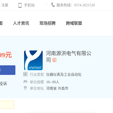
注册
手机站
服务热线：0374-2621520
图
人才资讯
现场招聘
跨域联盟
河南源洪电气有限公
999元
司
历
行业类型
仪器仪表及工业自动化
单位规模
10--99人
投诉
单位地址
河南省 许昌市