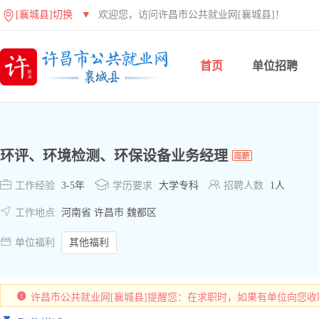
[襄城县]切换
▼
欢迎您，访问许昌市公共就业网[襄城县]！
首页
单位招聘
环评、环境检测、环保设备业务经理



工作经验
3-5年
学历要求
大学专科
招聘人数
1人

工作地点
河南省 许昌市 魏都区

单位福利
其他福利
许昌市公共就业网[襄城县]提醒您：在求职时，如果有单位向您