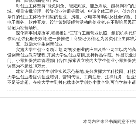
四、降低创新创业门槛
对创业主体坚持“能免则免、能减则减、能放则放、能补则补”的
域、项目审批管理、投资创业注册等限制。申请个体工商户、创办合
条件的创业主体给予相应的创业、房租、水电等补助以及社会保险、
电子商务、软件开发、设计策划等经营活动的创业者
,
在不影响居民正
登记为经营场所。
深化商事制度改革
,
积极推进“三证”
(
工商营业执照、组织机构代
作流程
,
强化服务效能
,
进一步推进工商登记便利化
,
为各类创业主体准
五、鼓励大学生创新创业
实施大学生创业引领计划
,
对初次创业的应届及毕业两年以内的高
设创新创业教育课程
,
开展大学生创业培训
,
支持许昌学院、许昌职业
门、小额担保贷款管理部门合作
,
探索设立校内大学生创业小额担保贷
调整为不超过
10
万元。
建立许昌市大学生创业实践示范基地
,
充分发挥大学科技园、科技
大学生创业者提供创业培训、营销代理、工商注册、法律服务、创业
不足等难题。在校大学生到孵化载体休学创办小微企业
,
可向学校申请
本网内容未经书面同意不得