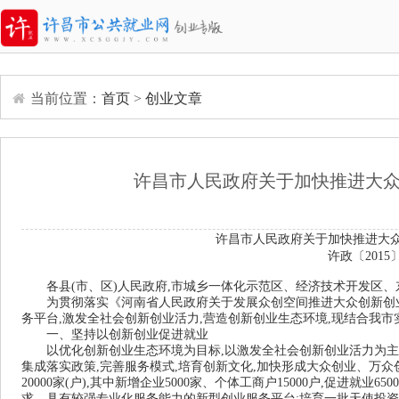
当前位置：
首页
>
创业文章
许昌市人民政府关于加快推进大
许昌市人民政府关于
加快推进大
许政〔
2015
各县
(
市、区
)
人民政府
,
市城乡一体化示范区、经济技术开发区、
为贯彻落实《河南省人民政府关于发展众创空间推进大众创新创
务平台
,
激发全社会创新创业活力
,
营造创新创业生态环境
,
现结合我市
一、坚持以创新创业促进就业
以优化创新创业生态环境为目标
,
以激发全社会创新创业活力为主
集成落实政策
,
完善服务模式
,
培育创新文化
,
加快形成大众创业、万众
20000
家
(
户
),
其中新增企业
5000
家、个体工商户
15000
户
,
促进就业
6500
求、具有较强专业化服务能力的新型创业服务平台
;
培育一批天使投资