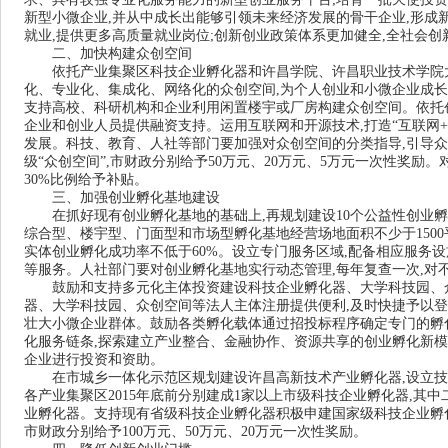
新型小微企业
,
并从中成长出能够引领未来经济发展的骨干企业
,
形成
就业
,
提供更多高质量就业岗位
;
创新创业政策体系更加健全
,
全社会创
二、加快构建众创空间
依托产业集聚区科技企业孵化器和许昌学院、许昌职业技术学院
化、专业化、集成化、网络化的众创空间
,
为个人创业和小微企业成长
支持高校、科研机构和企业利用闲置楼宇或厂房构建众创空间。依托
企业和创业人员提供融资支持。运用互联网和开源技术
,
打造“互联网
+
发展。科技、教育、人社等部门要加强对众创空间的分类指导
,
引导众
级“众创空间”
,
市财政分别给予
50
万元、
20
万元、
5
万元一次性奖励。
30%
比例给予补贴。
三、加强创业孵化基地建设
在抓好现有创业孵化基地的基础上
,
再规划建设
10
个公益性创业孵
综合型、楼宇型、门面型和市场型孵化基地经营场地面积不少于
1500
实体创业孵化成功率不低于
60%
。设立专门服务区域
,
配备相应服务设
等服务。人社部门要对创业孵化基地实行动态管理
,
每年复查一次
,
对
鼓励和支持多元化主体投资建设科技企业孵化器、大学科技园、
器、大学科技园、众创空间等法人主体注册提供便利
,
及时快捷予以登
壮大小微企业群体。鼓励各类孵化载体通过招投标程序确定专门的孵
化服务链条
,
探索建立产业整合、金融协作、资源共享的创业孵化新模
企业进行投资和资助。
在市城乡一体化示范区规划建设许昌高新技术产业孵化器
,
设立技
各产业集聚区
2015
年底前分别建成
1
家以上市级科技企业孵化器
,
其中
业孵化器。支持现有省级科技企业孵化器积极申建国家级科技企业孵
市财政分别给予
100
万元、
50
万元、
20
万元一次性奖励。